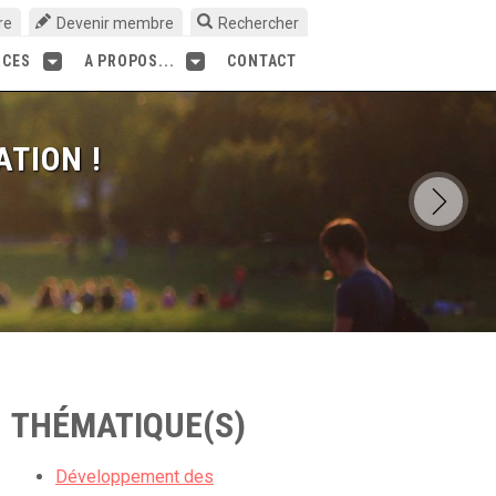
re
Devenir membre
Rechercher
RCES
A PROPOS...
CONTACT
ATION !
THÉMATIQUE(S)
Développement des