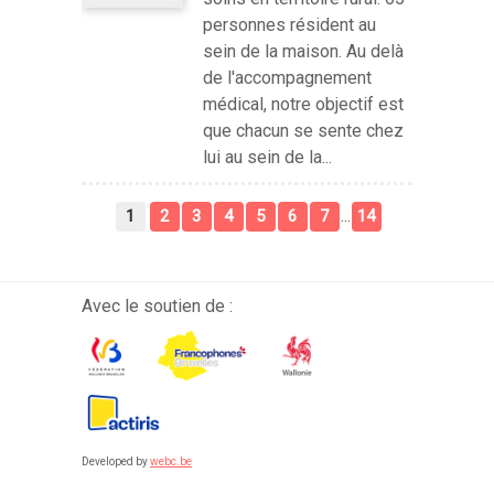
personnes résident au
sein de la maison. Au delà
de l'accompagnement
médical, notre objectif est
que chacun se sente chez
lui au sein de la...
...
1
2
3
4
5
6
7
14
Avec le soutien de :
Developed by
webc.be