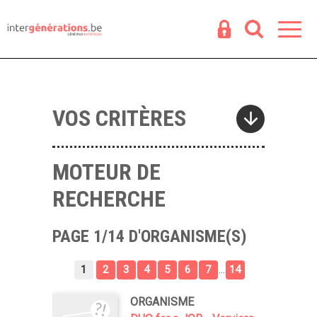
Espace
R
VOS CRITÈRES
MOTEUR DE
RECHERCHE
PAGE 1/14 D'ORGANISME(S)
...
1
2
3
4
5
6
7
14
ORGANISME