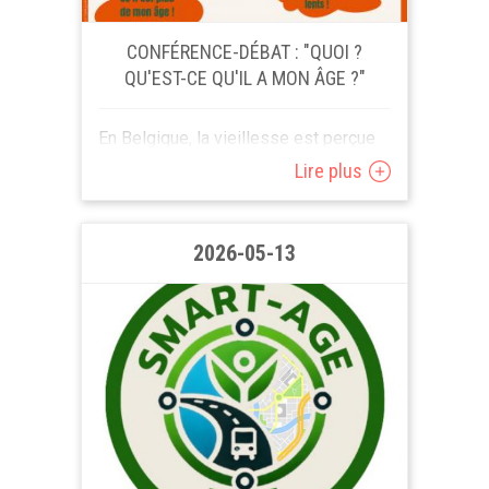
CONFÉRENCE-DÉBAT : "QUOI ?
QU'EST-CE QU'IL A MON ÂGE ?"
En Belgique, la vieillesse est perçue
négativement par plus de 40% des
Lire plus
seniors. Pourquoi cette vision
négative ? Qu'est-ce que l'âgisme ?
Quelles en sont les...
2026-05-13