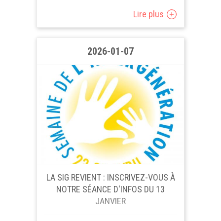
Pour cette reprise des arpentages,
Lire plus
nous vous proposons un livre
référence chez Entr’âges : « À la
recherche de liens entre les...
2026-01-07
LA SIG REVIENT : INSCRIVEZ-VOUS À
NOTRE SÉANCE D'INFOS DU 13
JANVIER