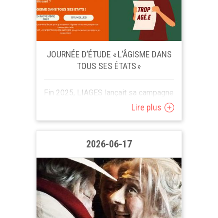
JOURNÉE D’ÉTUDE « L’ÂGISME DANS
TOUS SES ÉTATS »
Fin 2025, LIAGES lançait sa campagne
de sensibilisation « Le problème, ce
Lire plus
n’est pas la vieillesse, c’est l’âgisme
». Cette initiative visait...
2026-06-17