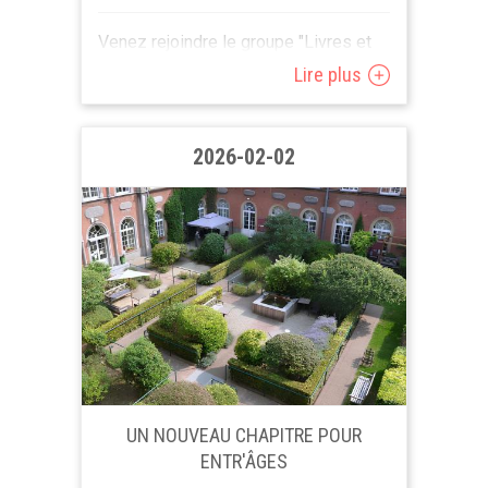
Venez rejoindre le groupe "Livres et
papottes" de Blaton/Bernissart et
Lire plus
participez à raison d'un lundi matin
toutes les deux semaines à un travail
ludique autour du livre...
2026-02-02
UN NOUVEAU CHAPITRE POUR
ENTR'ÂGES