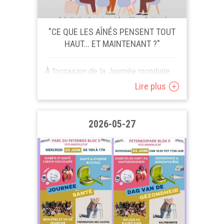
"CE QUE LES AÎNÉS PENSENT TOUT
HAUT... ET MAINTENANT ?"
À l’occasion de la Journée mondiale
de lutte contre la maltraitance envers
Lire plus
les aînés, nous vous invitons à la
matinée : "Ce que...
2026-05-27