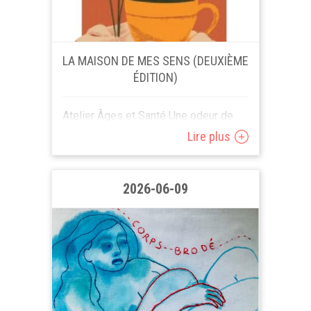
LA MAISON DE MES SENS (DEUXIÈME
ÉDITION)
Atelier Âges et Santé Une odeur de
grain de café ? Le goût d’une fraise
Lire plus
d’été ? La douceur d’un tissus
d’autrefois ? Venez...
2026-06-09