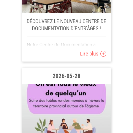
DÉCOUVREZ LE NOUVEAU CENTRE DE
DOCUMENTATION D'ENTR'ÂGES !
Notre Centre de Documentation a
déménagé au coeur du magnifique
Lire plus
Parc Forestier d'Anderlecht. Ce centre
contient plus de 6000 références sur
la solidarité...
2026-05-28