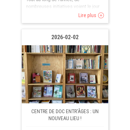
nombreuses initiatives voient le jour
pour renforcer les liens
Lire plus
intergénérationnels entre citoyen·ne·s.
Des acteurs de terrain, des...
2026-02-02
CENTRE DE DOC ENTR'ÂGES : UN
NOUVEAU LIEU !