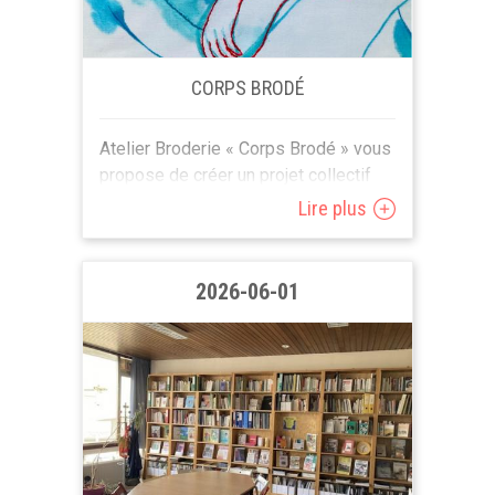
CORPS BRODÉ
Atelier Broderie « Corps Brodé » vous
propose de créer un projet collectif
d’oeuvres brodées en lien avec les
Lire plus
maux et les histoires des...
2026-06-01