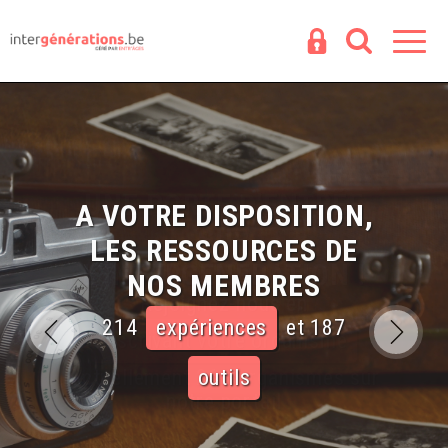
Espace
R
A VOTRE DISPOSITION,
LES RESSOURCES DE
NOS MEMBRES
214
expériences
et 187
outils