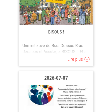
BISOUS !
Une initiative de Bras Dessus Bras
dessous et Accolage. BISOUS ! Et si
cet été, tu envoyais un message
Lire plus
chaleureux aux aîné.e.s isolé.e.s ?
Pour rompre...
2026-07-07