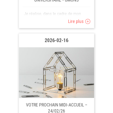
Je réalise, dans le cadre de mon
mémoire en psychologie du travail à
Lire plus
l’UMONS, une étude sur l’identité
professionnelle après la retraite...
2026-02-16
VOTRE PROCHAIN MIDI-ACCUEIL –
24/02/26