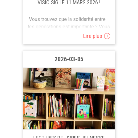
VISIO SIG LE 11 MARS 2026 !
Vous trouvez que la solidarité entre
les générations est importante ? Vous
croyez à la richesse des échanges et
Lire plus
la mixité des âges ? Vous...
2026-03-05
LECTURES DE LIVRES JEUNESSE