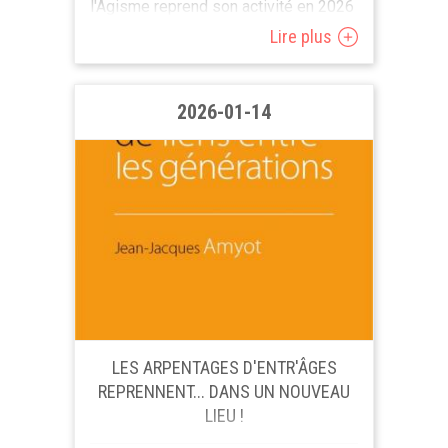
l'Âgisme reprend son activité en 2026
! L'asbl Liages (avec l'aide de Old 'Up,
Lire plus
Droits Devant, le CNAV, ACAMAGE et
Entr'âges) a...
2026-01-14
LES ARPENTAGES D'ENTR'ÂGES
REPRENNENT... DANS UN NOUVEAU
LIEU !