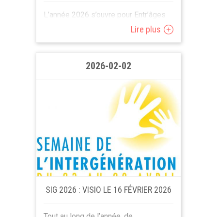
L’année 2026 s’ouvre pour Entr’âges
sous le signe du mouvement. Dans un
Lire plus
secteur associatif qui doit sans
cesse faire preuve de résilience et
de...
2026-02-02
SIG 2026 : VISIO LE 16 FÉVRIER 2026
Tout au long de l’année, de