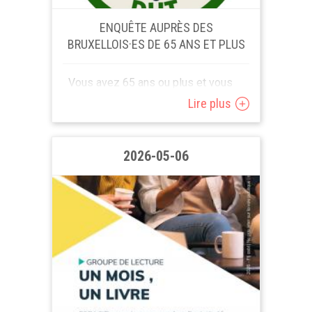
ENQUÊTE AUPRÈS DES
BRUXELLOIS·ES DE 65 ANS ET PLUS
Vous avez 65 ans ou plus et vous
habitez à Bruxelles ? Votre avis sur la
Lire plus
mobilité en ville nous intéresse. Dans
le cadre du projet européen SMART-
AGE, la Haute...
2026-05-06