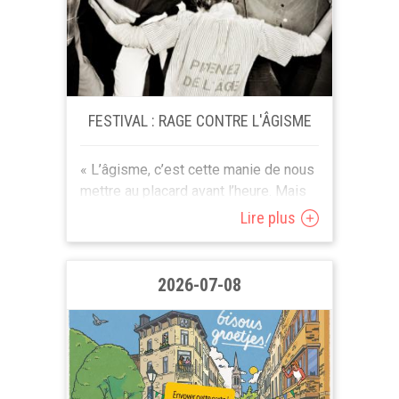
FESTIVAL : RAGE CONTRE L'ÂGISME
« L’âgisme, c’est cette manie de nous
mettre au placard avant l’heure. Mais
les vieilles et les vieux font du rock,
Lire plus
bousculent l’art, squattent les expos
et...
2026-07-08