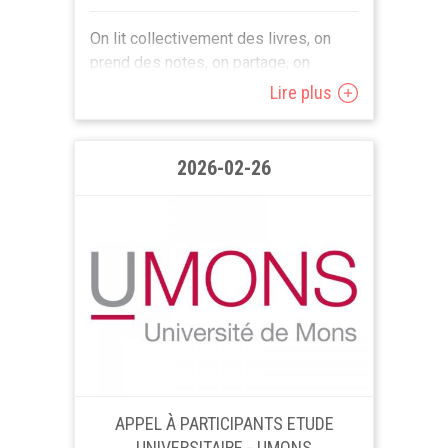
On lit collectivement des livres, on
prend des notes, on partage, on
transmet, on discute... Chaque mois,
Lire plus
un livre différent est proposé, essai,
roman, article qui parle de questions...
2026-02-26
APPEL À PARTICIPANTS ETUDE
UNIVERSITAIRE - UMONS