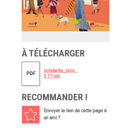
À TÉLÉCHARGER
solidarite_prox...
PDF
3.17 mb
RECOMMANDER !
Envoyer le lien de cette page à
un ami ?