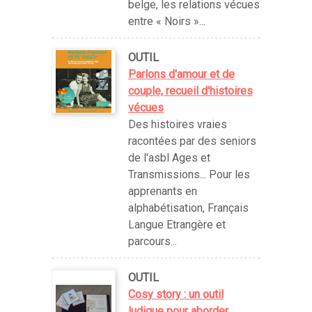
belge, les relations vécues
entre « Noirs »...
OUTIL
Parlons d'amour et de
couple, recueil d'histoires
vécues
Des histoires vraies
racontées par des seniors
de l'asbl Ages et
Transmissions... Pour les
apprenants en
alphabétisation, Français
Langue Etrangère et
parcours...
OUTIL
Cosy story : un outil
ludique pour aborder