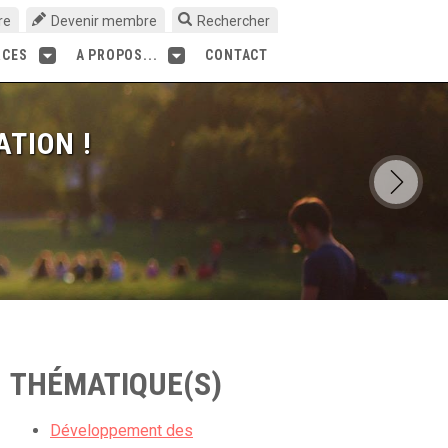
re
Devenir membre
Rechercher
RCES
A PROPOS...
CONTACT
ATION !
THÉMATIQUE(S)
Développement des