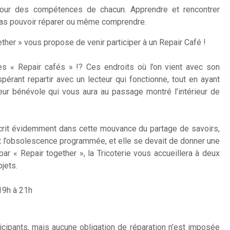
utour des compétences de chacun. Apprendre et rencontrer
pas pouvoir réparer ou même comprendre.
ether » vous propose de venir participer à un Repair Café !
s « Repair cafés » !? Ces endroits où l’on vient avec son
érant repartir avec un lecteur qui fonctionne, tout en ayant
r bénévole qui vous aura au passage montré l’intérieur de
inscrit évidemment dans cette mouvance du partage de savoirs,
et l’obsolescence programmée, et elle se devait de donner une
par « Repair together », la Tricoterie vous accueillera à deux
bjets.
19h à 21h
pants, mais aucune obligation de réparation n’est imposée