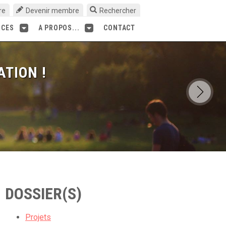
re
Devenir membre
Rechercher
RCES
A PROPOS...
CONTACT
ATION !
DOSSIER(S)
Projets