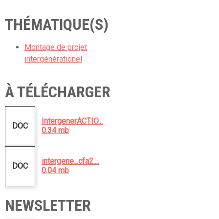
THÉMATIQUE(S)
Montage de projet
intergénérationel
À TÉLÉCHARGER
IntergenerACTIO...
DOC
0.34 mb
intergene_cfa2....
DOC
0.04 mb
NEWSLETTER