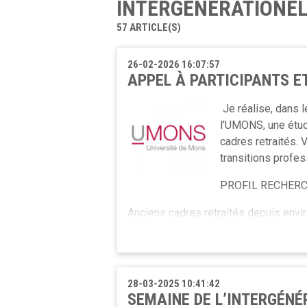
INTERGÉNÉRATIONE
57 ARTICLE(S)
26-02-2026 16:07:57
APPEL À PARTICIPANTS E
Je réalise, dans 
l’UMONS, une étude
cadres retraités.
transitions profess
PROFIL RECHER
Anciens cadres retraités depuis envir
EN QUOI CONSISTE LA PARTICIPATI
Entretien individuel de 45 à 60 min.
28-03-2025 10:41:42
En présentiel ou à distance.
SEMAINE DE L’INTERGÉNÉR