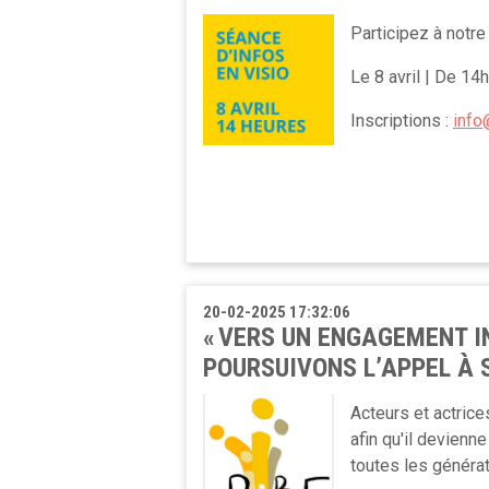
Participation anonyme et confidentiell
Participez à notre
Données strictement anonymisées à 
Le 8 avril | De 14h
CONTACT : Blenda Krasniqi Blendak
Inscriptions :
info
20-02-2025 17:32:06
« VERS UN ENGAGEMENT I
POURSUIVONS L’APPEL À S
Acteurs et actric
afin qu'il devienne
toutes les génér