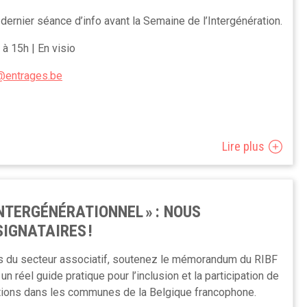
e.
 dernier séance d’info avant la Semaine de l’Intergénération.
des fins académiques.
 à 15h | En visio
8@gmail.com 0485 18 59 20
@entrages.be
Lire plus
NTERGÉNÉRATIONNEL » : NOUS
IGNATAIRES !
es du secteur associatif, soutenez le mémorandum du RIBF
 un réel guide pratique pour l’inclusion et la participation de
ations dans les communes de la Belgique francophone.