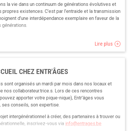
s la vie dans un continuum de générations évolutives et
 propres existences. C’est par l’entraide et la transmission
moignent d’une interdépendance exemplaire en faveur de la
s générations.
Lire plus
ion galvaudée des liens entre les générations : “écart”,
ons. Comment sortir de cette perception et envisager avec
ions ? Comment identifier leurs intérêts communs et
urs forces mutuelles ?
CUEIL CHEZ ENTR'ÂGES
veut un « Appel à un engagement intergénérationnel » à
s sont organisés un mardi par mois dans nos locaux et
argé.es de projets communaux, à celles et ceux qui veulent
 nos collaborateur.trice.s. Lors de ces rencontres
ésion et d’échanges entre les générations.
 pouvez apporter votre pique-nique), Entr’âges vous
 ses conseils, son expertise.
de ce mémorandum un outil pour dessiner un paysage social
ojet intergénérationnel à créer, des partenaires à trouver ou
nteractif et solidaire entre les âges.
érationnelle, inscrivez-vous via
info@entrages.be