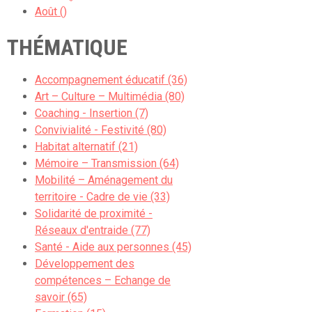
Août ()
THÉMATIQUE
Accompagnement éducatif (36)
Art – Culture – Multimédia (80)
Coaching - Insertion (7)
Convivialité - Festivité (80)
Habitat alternatif (21)
Mémoire – Transmission (64)
Mobilité – Aménagement du
territoire - Cadre de vie (33)
Solidarité de proximité -
Réseaux d'entraide (77)
Santé - Aide aux personnes (45)
Développement des
compétences – Echange de
savoir (65)