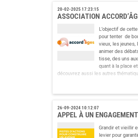
Notre objectif est de montrer qu'ense
20-02-2025 17:23:15
dans la solidarité entre les générat
ASSOCIATION ACCORD’ÂG
discriminiations liées à l'âge.
L’objectif de cett
Si vous avez besoin de plus d'inform
pour tenter de bo
rendez-vous le 11 mars de 14h à 15h30
vieux, les jeunes, l
par retour de mail) :
info@entrages.be
animer des débats 
tisse, des uns aux
Si vous préferez nous rencontrer, co
quant à la place et
Midis-Accueils (25 février et 25 mars
découvrez aussi les autres thématique
Découvrir Accord'âges...
26-09-2024 10:12:07
APPEL À UN ENGAGEMENT
Grandir et vieilli
levier pour garant