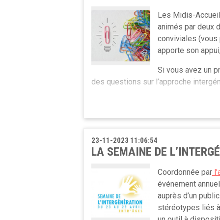
Les Midis-Accueil
animés par deux de
conviviales (vous
apporte son appui,
Si vous avez un pr
des questions sur l’approche intergén
Ces Midis-Accueils sont aussi l’occasi
C’est gratuit et organisé chez Entr’âg
Les prochains Midis-Accueils se déro
23-11-2023 11:06:54
et 14h30.
LA SEMAINE DE L’INTERGÉ
Au plaisir de vous rencontrer !
Coordonnée par
l'
événement annuel d
auprès d’un public
stéréotypes liés à
un outil à disposi