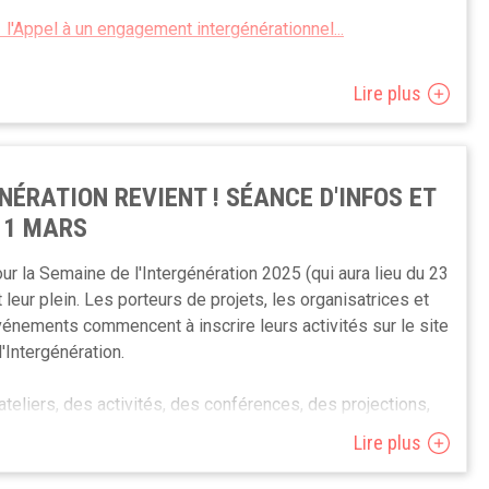
l'Appel à un engagement intergénérationnel...
Lire plus
NÉRATION REVIENT ! SÉANCE D'INFOS ET
 11 MARS
ur la Semaine de l'Intergénération 2025 (qui aura lieu du 23
t leur plein. Les porteurs de projets, les organisatrices et
vénements commencent à inscrire leurs activités sur le site
'Intergénération.
teliers, des activités, des conférences, des projections,
vertes ou public (ou réservés à vos publics), n'hésitez pas
Lire plus
e.