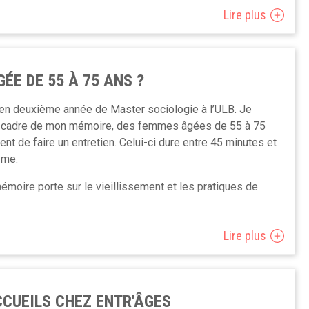
on de se découvrir entre actrices et acteurs de terrain.
Lire plus
es.
tr’âges ASBL et les membres du Réseau de
one. Il est le fruit d’échanges et de partages
a le mardi 21 mai entre 12h30 et 14h30.
ÉE DE 55 À 75 ANS ?
 en deuxième année de Master sociologie à l’ULB. Je
e cadre de mon mémoire, des femmes âgées de 55 à 75
ent de faire un entretien. Celui-ci dure entre 45 minutes et
yme.
émoire porte sur le vieillissement et les pratiques de
z me contacter par mail à l’adresse
Lire plus
hone au 0488 13 39 05
CUEILS CHEZ ENTR'ÂGES