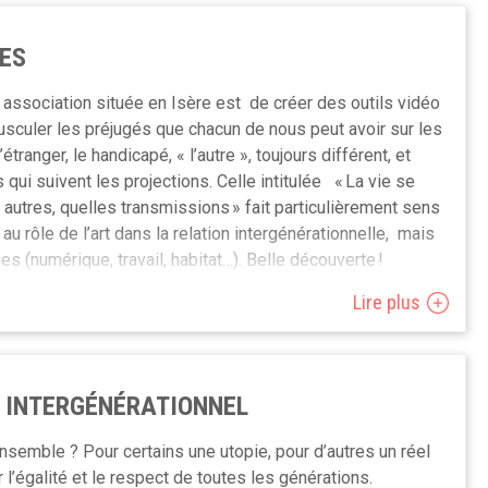
mble nous croyons dans le potentiel de l’intergénération et
ions. Et qu'ensemble nous nous engageons à combattre les
ES
e association située en Isère est de créer des outils vidéo
ations ou si vous avez envie d'échanger avec nous,
usculer les préjugés que chacun de nous peut avoir sur les
 lors d'une visio-conférence. Inscription par mail (et lien
’étranger, le handicapé, « l’autre », toujours différent, et
.
qui suivent les projections. Celle intitulée « La vie se
 autres, quelles transmissions » fait particulièrement sens
ntactez-nous à
info@entrages.be
ou participez à l'un de nos
 au rôle de l’art dans la relation intergénérationnelle, mais
) dans nos locaux.
s (numérique, travail, habitat…). Belle découverte !
Lire plus
 INTERGÉNÉRATIONNEL
r ensemble ? Pour certains une utopie, pour d’autres un réel
ir l’égalité et le respect de toutes les générations.