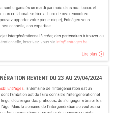
s sont organisés un mardi par mois dans nos locaux et
 nos collaborateur.trice.s. Lors de ces rencontres
 pouvez apporter votre pique-nique), Entr’âges vous
 ses conseils, son expertise.
ojet intergénérationnel à créer, des partenaires à trouver ou
érationnelle, inscrivez-vous via
info@entrages.be
on de se découvrir entre actrices et acteurs de terrain.
Lire plus
es.
uleront les mardis 26 mars, 30 avril et 21 mai entre 12h30
NÉRATION REVIENT DU 23 AU 29/04/2024
asbl Entr'âges
, la Semaine de l'Intergénération est un
ont l'ambition est de faire connaître l’intergénérationnel
 large, d’échanger des pratiques, de s’engager à briser les
 l’âge. Mais la semaine de l’intergénération se veut aussi
tion des organisations pour initier de nouveaux projets