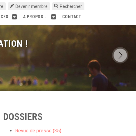
re
Devenir membre
Rechercher
RCES
A PROPOS...
CONTACT
ATION !
DOSSIERS
Revue de presse (35)