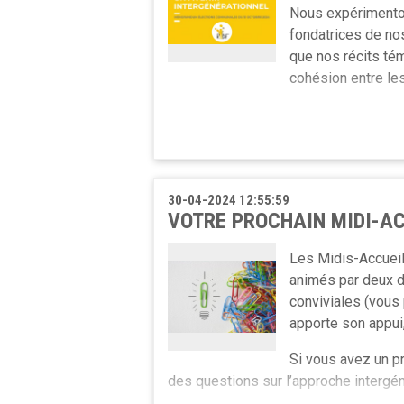
Nous expérimenton
fondatrices de nos
que nos récits té
cohésion entre le
Pour autant, nous nourrissons une vis
“lutte”, “fracture” entre les générati
confiance la coexistence des générat
mettre en lumière leurs besoins et le
30-04-2024 12:55:59
VOTRE PROCHAIN MIDI-AC
Dans cette vision, ce mémorandum se 
Les Midis-Accueil
destination des représentant.es et ch
animés par deux de
faire de leur commune un lieu de coh
conviviales (vous
apporte son appui,
Des « pistes d’actions » font aussi 
Si vous avez un pr
plus inclusif, plus respectueux, plus i
des questions sur l’approche intergén