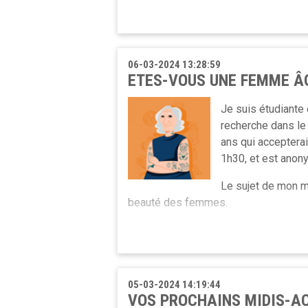
Découvrez le mémorandum du RIBF
Ces Midis-Accueils sont aussi l’occasi
C’est gratuit et organisé chez Entr’âg
Ce mémorandum a été réalisé par En
l’Intergénération en Belgique Francoph
Le prochain Midi-Accueil se dérouler
06-03-2024 13:28:59
d’expériences de terrain.
ETES-VOUS UNE FEMME ÂG
Au plaisir de vous rencontrer !
Je suis étudiante
recherche dans l
ans qui accepterai
1h30, et est anon
Le sujet de mon m
beauté des femmes.
Si vous êtes intéressées, vous pouve
laure.paesmans@ulb.be
ou par télép
Merci
05-03-2024 14:19:44
VOS PROCHAINS MIDIS-AC
Laure Paesmans