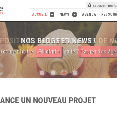
Espace memb
ACCUEIL
NEWS
AGENDA
RESSOU
NOS BLOGS ET NEWS !
rcourez notre
Fil d'info
et le
Carnet des âge
LANCE UN NOUVEAU PROJET