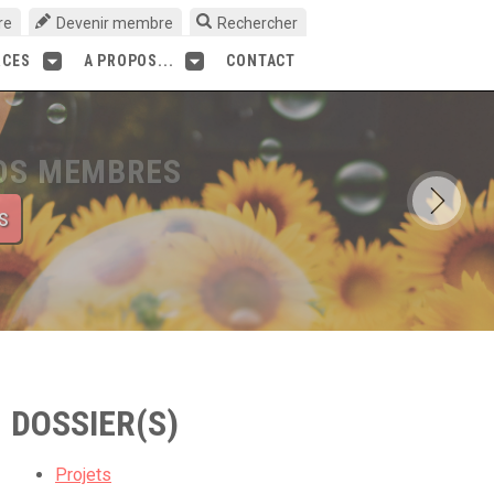
re
Devenir membre
Rechercher
RCES
A PROPOS...
CONTACT
s
DOSSIER(S)
Projets