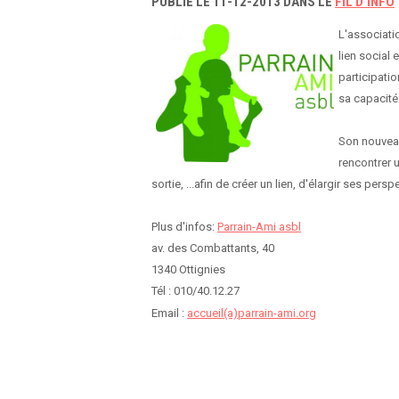
PUBLIÉ LE 11-12-2013 DANS LE
FIL D'INFO
L'associatio
lien social
participatio
sa capacité 
Son nouveau
rencontrer u
sortie, ...afin de créer un lien, d'élargir ses pers
Plus d'infos:
Parrain-Ami asbl
av. des Combattants, 40
1340 Ottignies
Tél : 010/40.12.27
Email :
accueil(a)parrain-ami.org