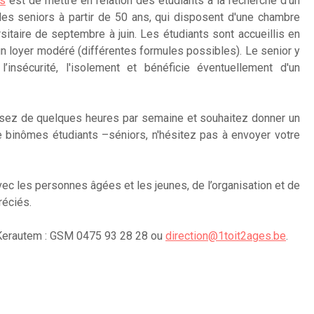
es
est de mettre en relation des étudiants à la recherche d'un
s seniors à partir de 50 ans, qui disposent d'une chambre
rsitaire de septembre à juin. Les étudiants sont accueillis en
n loyer modéré (différentes formules possibles). Le senior y
insécurité, l'isolement et bénéficie éventuellement d'un
posez de quelques heures par semaine et souhaitez donner un
e binômes étudiants –séniors, n'hésitez pas à envoyer votre
ec les personnes âgées et les jeunes, de l’organisation et de
réciés.
e Kerautem : GSM 0475 93 28 28 ou
direction@1toit2ages.be
.