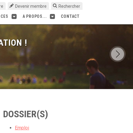
re
Devenir membre
Rechercher
RCES
A PROPOS...
CONTACT
ATION !
DOSSIER(S)
Emploi