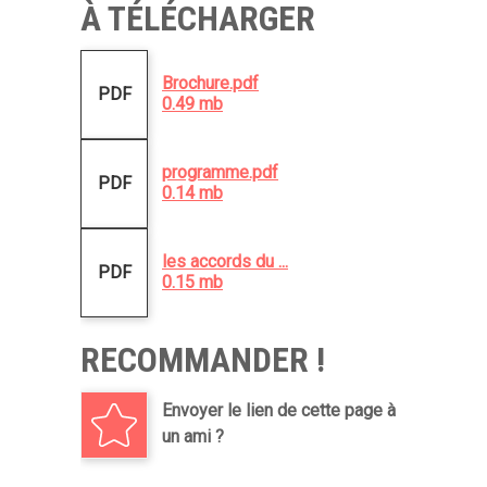
À TÉLÉCHARGER
Brochure.pdf
PDF
0.49 mb
programme.pdf
PDF
0.14 mb
les accords du ...
PDF
0.15 mb
RECOMMANDER !
Envoyer le lien de cette page à
un ami ?