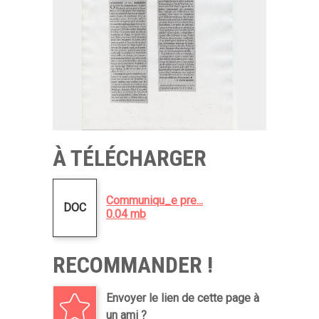
À TÉLÉCHARGER
Communiqu_e pre...
DOC
0.04 mb
RECOMMANDER !
Envoyer le lien de cette page à
un ami ?