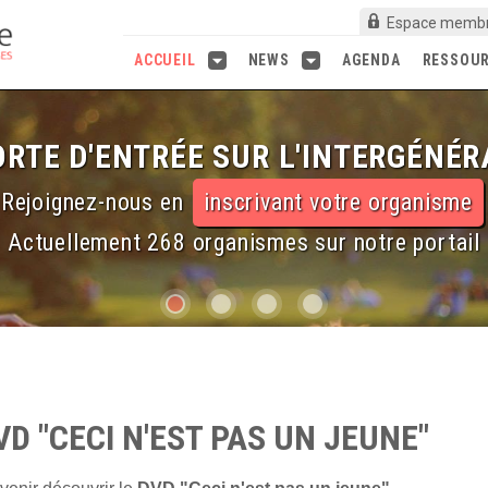
Espace memb
ACCUEIL
NEWS
AGENDA
RESSOU
RTE D'ENTRÉE SUR L'INTERGÉNÉR
SPOSITION, LES RESSOURCES DE 
Rejoignez-nous en
inscrivant votre organisme
214
expériences
et 187
outils
Actuellement 268 organismes sur notre portail
D "CECI N'EST PAS UN JEUNE"