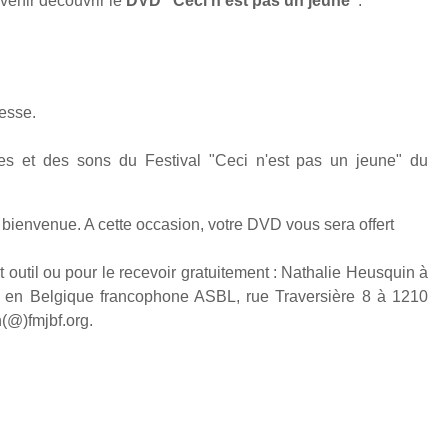
 venir découvrir le
DVD "Ceci n'est pas un jeune"
.
nesse.
s et des sons du Festival "Ceci n'est pas un jeune" du
e bienvenue.
A cette occasion, votre DVD vous sera offert
t outil ou pour le recevoir gratuitement : Nathalie Heusquin à
 en Belgique francophone ASBL, rue Traversière 8 à 1210
n(@)fmjbf.org.