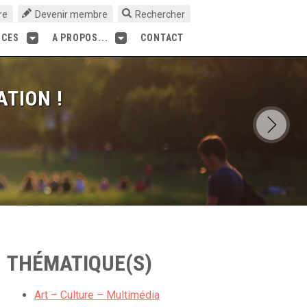
re
Devenir membre
Rechercher
RCES
A PROPOS...
CONTACT
ATION !
THÉMATIQUE(S)
Art – Culture – Multimédia