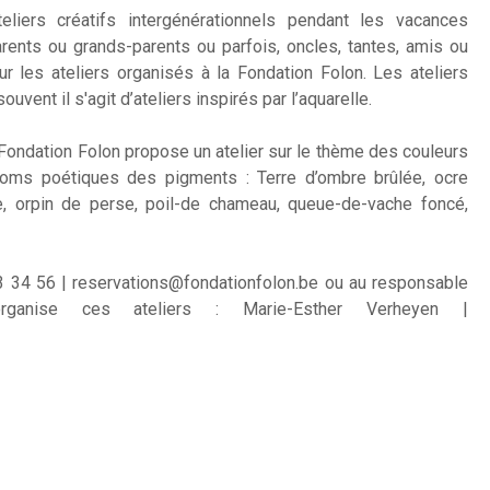
liers créatifs intergénérationnels pendant les vacances
arents ou grands-parents ou parfois, oncles, tantes, amis ou
r les ateliers organisés à la Fondation Folon. Les ateliers
ouvent il s'agit d’ateliers inspirés par l’aquarelle.
 Fondation Folon propose un atelier sur le thème des couleurs
noms poétiques des pigments : Terre d’ombre brûlée, ocre
e, orpin de perse, poil-de chameau, queue-de-vache foncé,
53 34 56 | reservations@fondationfolon.be ou au responsable
ganise ces ateliers : Marie-Esther Verheyen |