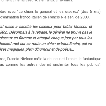
moment cinéma avec vos enfants, à Nivelles.
re avec "Le chien, le général et les oiseaux" (dès 6 ans).
d'animation franco-italien de Francis Nielsen, de 2003.
al russe a sacrifié les oiseaux pour brûler Moscou et
on. Désormais à la retraite, le général ne trouve pas le
 oiseaux en flamme et attaqué chaque jour par tous les
 hasard met sur sa route un chien extraordinaire, qui va
ves magiques, plein d'humour et de poésie...
es, Francis Nielson mêle la douceur et l'ironie, le fantastique
pas comme les autres devrait enchanter tous les publics".