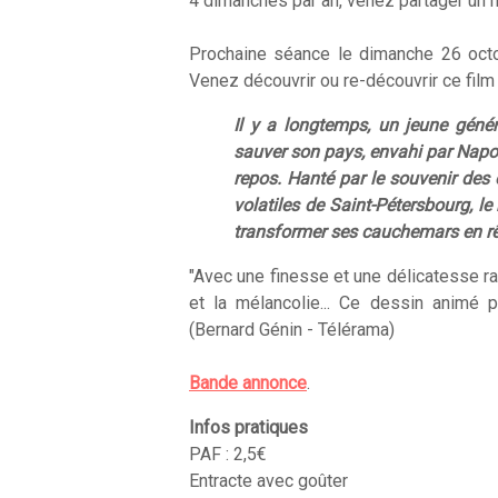
4 dimanches par an, venez partager un 
Prochaine séance le dimanche 26 octob
Venez découvrir ou re-découvrir ce film 
Il y a longtemps, un jeune génér
sauver son pays, envahi par Napolé
repos. Hanté par le souvenir des
volatiles de Saint-Pétersbourg, le
transformer ses cauchemars en rê
"Avec une finesse et une délicatesse rar
et la mélancolie... Ce dessin animé 
(Bernard Génin - Télérama)
Bande annonce
.
Infos pratiques
PAF : 2,5€
Entracte avec goûter