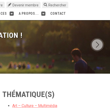
re
Devenir membre
Rechercher
RCES
A PROPOS...
CONTACT
ATION !
THÉMATIQUE(S)
Art – Culture – Multimédia