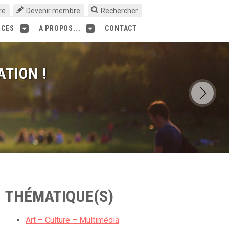
re
Devenir membre
Rechercher
RCES
A PROPOS...
CONTACT
ATION !
THÉMATIQUE(S)
Art – Culture – Multimédia