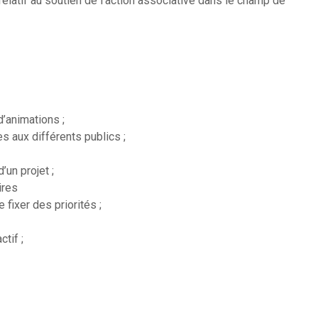
elatif au soutien de l’action associative dans le champ de
’animations ;
 aux différents publics ;
’un projet ;
ires
 fixer des priorités ;
tif ;