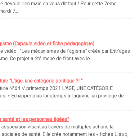
 dévoile rien mais on vous dit tout ! Pour cette 7ème
ardi 7...
isme (Capsule vidéo et fiche pédagogique)
ule vidéo : "Les mécanismes de l'âgisme" créée par Entr'âges
sme. Ce projet a été mené de front avec le...
ure "L'âge, une catégorie politique ?! "
ulture N°64 // printemps 2021 L'AGE, UNE CATÉGORIE
es: « Échapper plus longtemps à l’âgisme, un privilège de
en santé et les personnes âgées"
association visant au travers de multiples actions la
 sociales de santé. Elle crée notamment les « fiches Lisa »,