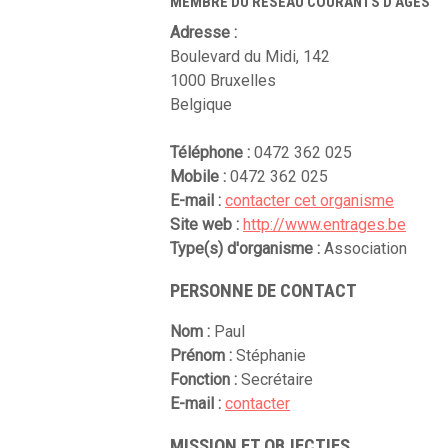
MEMBRE DU RÉSEAU COURANTS D'AGES
Adresse :
Boulevard du Midi, 142
1000 Bruxelles
Belgique
Téléphone :
0472 362 025
Mobile :
0472 362 025
E-mail :
contacter cet organisme
Site web :
http://www.entrages.be
Type(s) d'organisme :
Association
PERSONNE DE CONTACT
Nom :
Paul
Prénom :
Stéphanie
Fonction :
Secrétaire
E-mail :
contacter
MISSION ET OBJECTIFS