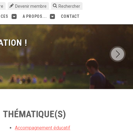
re
Devenir membre
Rechercher
RCES
A PROPOS...
CONTACT
ATION !
THÉMATIQUE(S)
Accompagnement éducatif