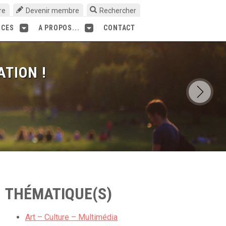
re
Devenir membre
Rechercher
RCES
A PROPOS...
CONTACT
ATION !
THÉMATIQUE(S)
Art – Culture – Multimédia