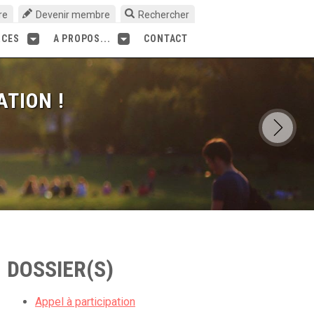
re
Devenir membre
Rechercher
RCES
A PROPOS...
CONTACT
ATION !
DOSSIER(S)
Appel à participation