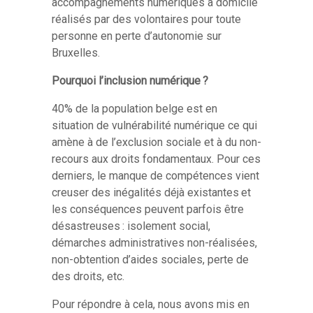
accompagnements numériques à domicile
réalisés par des volontaires pour toute
personne en perte d’autonomie sur
Bruxelles.
Pourquoi l’inclusion numérique
?
40% de la population belge est en
situation de vulnérabilité numérique ce qui
amène à de l’exclusion sociale et à du non-
recours aux droits fondamentaux. Pour ces
derniers, le manque de compétences vient
creuser des inégalités déjà existantes
et
les cons
é
quences peuvent parfois
ê
tre
d
é
sastreuses
: isolement social,
d
é
marches administratives non-r
é
alis
é
es,
non-obtention d
’
aides sociales, perte de
des droits, etc.
Pour répondre à cela, nous avons mis en