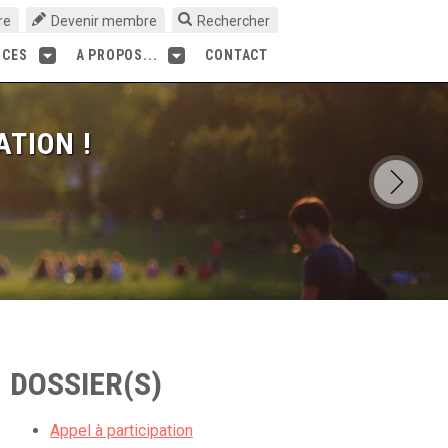
re
Devenir membre
Rechercher
RCES
A PROPOS...
CONTACT
ATION !
DOSSIER(S)
Appel à participation