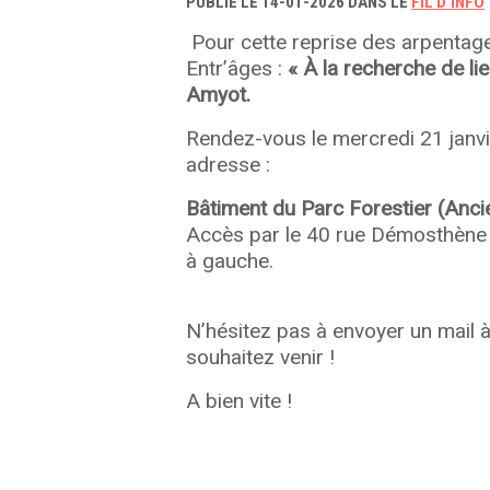
PUBLIÉ LE 14-01-2026 DANS LE
FIL D'INFO
Pour cette reprise des arpentag
Entr’âges :
« À la recherche de l
Amyot.
Rendez-vous le mercredi 21 janvi
adresse :
Bâtiment du Parc Forestier (Anci
Accès par le 40 rue Démosthène –
à gauche.
N’hésitez pas à envoyer un mail 
souhaitez venir !
A bien vite !