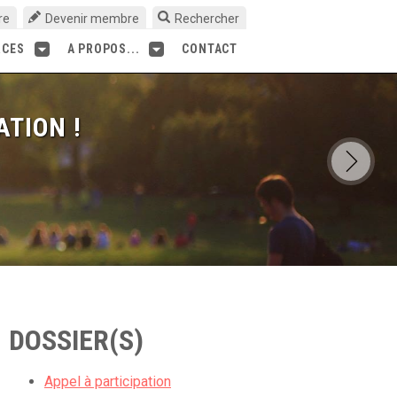
re
Devenir membre
Rechercher
RCES
A PROPOS...
CONTACT
ATION !
DOSSIER(S)
Appel à participation