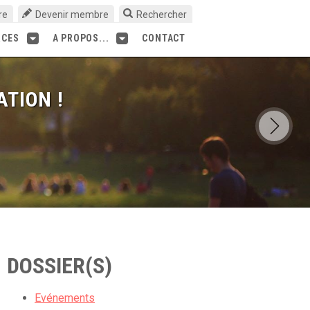
re
Devenir membre
Rechercher
RCES
A PROPOS...
CONTACT
ATION !
DOSSIER(S)
Evénements