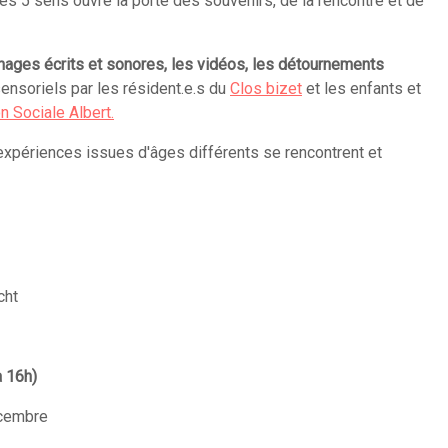
les 5 sens ouvre la porte des souvenirs, de la rencontre et de
nages écrits et sonores, les vidéos, les détournements
sensoriels par les résident.e.s du
Clos bizet
et les enfants et
n Sociale Albert.
expériences issues d'âges différents se rencontrent et
cht
 16h)
écembre