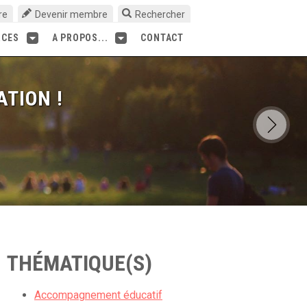
re
Devenir membre
Rechercher
RCES
A PROPOS...
CONTACT
ATION !
THÉMATIQUE(S)
Accompagnement éducatif