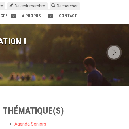
re
Devenir membre
Rechercher
RCES
A PROPOS...
CONTACT
ATION !
THÉMATIQUE(S)
Agenda Seniors