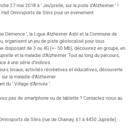
he 27 mai 2018 à ' Jeu'prelle, sur la piste d'Alzheimer ' !
u Hall Omnisports de Slins pour un événement
 Amie Démence ', la Ligue Alzheimer Asbl et la Commune de
u, organisent un jeu de piste géolocalisé pour tous.
one disposant de 3 ou 4G (+- 50 Mb), découvrez en groupe, en
relle et la maladie d'Alzheimer. Tout au long du parcours,
âce à une série d'indices.
urs locaux, activités récréatives et éducatives, découverte
 sur la maladie d'Alzheimer.
 du ' Village d'Arrivée '.
avez pas de smartphone ou de tablette ? Contactez-nous au
 Omnisports de Slins (rue de Chainay, 61 à 4450 Juprelle).