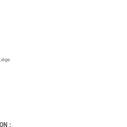
Liège.
ON :