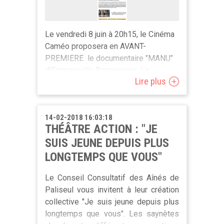
Le vendredi 8 juin à 20h15, le Cinéma
Caméo proposera en AVANT-
PREMIERE le documentaire "MANU"
d’Emmanuelle Bonmariage. La
Lire plus
projection aura lieu à la Rue des
carmes 49, à 5000 Namur (
Les
Grignoux
).
14-02-2018 16:03:18
THÉÂTRE ACTION : "JE
Manu Bonmariage, qui n’a eu de cesse
SUIS JEUNE DEPUIS PLUS
de déshabiller la société, se retrouve
aujourd’hui, à 75 ans, lui-même nu,
LONGTEMPS QUE VOUS"
face à ses doutes, ses films et sa
Le Conseil Consultatif des Aînés de
fille, Emmanuelle, qui a choisi de
Paliseul vous invitent à leur création
tourner la caméra vers lui. Elle le suit,
collective "Je suis jeune depuis plus
cherche à saisir son identité profonde
longtemps que vous". Les saynètes
(celle de l’homme, mêlée à celle du