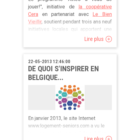
jouer!", initiative de
la coopérative
Cera
en partenariat avec
Le Bien
Vieillir
, soutient pendant trois ans neuf
initiatives locales qui apportent une
réponse innovante aux besoins des
Lire plus
seniors vulnérables. A l'issue de la
première année, Cera publie une
mosaïque de ces projets. L'occasion
22-05-2013 12:46:00
de voir comment ils évoluent, quels
DE QUOI S'INSPIRER EN
enseignements tirer de leur
BELGIQUE...
expérience et des témoignages des
participants.
A lire ici
.
En janvier 2013, le site Internet
www.logement-seniors.com a vu le
jour, regroupant un panel de solutions
Lire plus