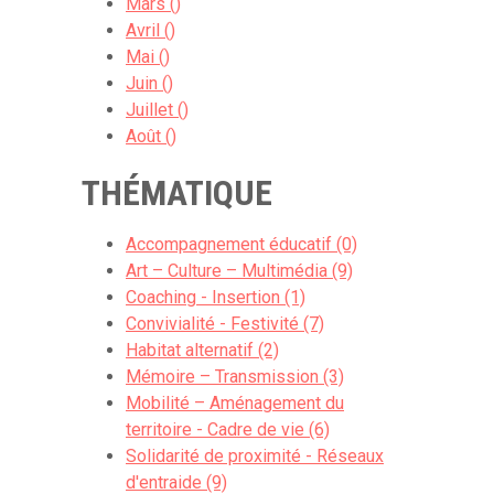
Mars ()
législatif belge.
Avril ()
Un site qui répond à un large éventail
Mai ()
de questions posées dans le cadre
Juin ()
de l'accompagnement de personnes
Juillet ()
âgées, qui gagnerait à être reproduit
Août ()
chez nous en complément des
THÉMATIQUE
informations similaires déjà fournies
par les sites des asbl
Infor-homes
Bruxelles
et
Infor Homes Wallonie
.
Accompagnement éducatif (0)
Art – Culture – Multimédia (9)
Coaching - Insertion (1)
Convivialité - Festivité (7)
Lien :
www.logement-seniors.com
Habitat alternatif (2)
Mémoire – Transmission (3)
Mobilité – Aménagement du
territoire - Cadre de vie (6)
Solidarité de proximité - Réseaux
d'entraide (9)