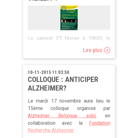
Le samedi 27 février à 19h30, le
Rotary-Club Malmedy vous invite à
Lire plus
une soirée sur le thème "Comment
continuer à vivre chez soi quand on
vieillit?". La soirée aura lieu au Movie
10-11-2015 11:03:50
Mills, Avenue de la Libération à
COLLOQUE : ANTICIPER
Malmedy.
ALZHEIMER?
Au Programme
Le mardi 17 novembre aura lieu le
15ème colloque organisé par
Alzheimer Belgique asbl
, en
Pièce de théâtre « Six pied sur terre »
collaboration avec la
Fondation
par Jean-Luc Piraux
Recherche Alzheimer
.
« Faire mourir de rire avec une