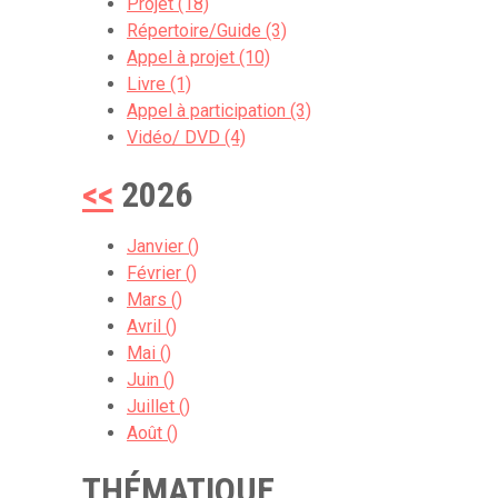
Projet (18)
Répertoire/Guide (3)
Appel à projet (10)
Livre (1)
Appel à participation (3)
Vidéo/ DVD (4)
<<
2026
Janvier ()
Février ()
Mars ()
Avril ()
Mai ()
Juin ()
Juillet ()
Août ()
THÉMATIQUE