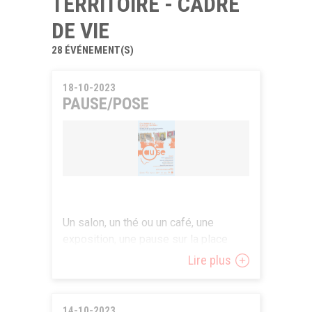
TERRITOIRE - CADRE
DE VIE
28 ÉVÉNEMENT(S)
18-10-2023
PAUSE/POSE
Un salon, un thé ou un café, une
exposition, une pause sur la place
publique.
Lire plus
Dans le salon de thé ambulant de
PAUSE/POSE, les habitant.es de la
14-10-2023