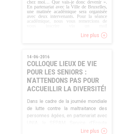
anthropologique, mérite qu’on s’y
chez moi… Que vais-je donc devenir ».
En partenariat avec la Ville de Bruxelles,
intéresse en entrant plus
une matinée académique sera organisée
concrètement dans les
avec deux intervenants. Pour la séance
académique, nous vous remercions de
caractéristiques qui nourrissent cette
vous inscrire via un mail
«nature». L’espace. De la nécessité
à
. L’après-
inforhomes@misc.irisnet.be
Lire plus
midi sera plus festive et laissera place à
de délimiter ce qui relève de l’ordre
des animations.
de l’habiter de ce qui n’en relève pas
(désordre ? chaos ?)… Les objets. La
14-06-2016
«culture matérielle», valorisée depuis
COLLOQUE LIEUX DE VIE
plusieurs siècles par les
POUR LES SENIORS :
anthropologues s’est invitée chez les
N'ATTENDONS PAS POUR
sociologues pour interroger nos
possessions et leurs significations.
ACCUEILLIR LA DIVERSITÉ!
Habiter dans un espace
complètement vide, est-ce bien
Dans le cadre de la journée mondiale
raisonnable ?
de lutte contre la maltraitance des
personnes âgées, en partenariat avec
Les activités. Les espaces et leurs
UNIA, le SEPAM, Service d'Ecoute
objets sont connectés à nos actions,
pour Personnes Agées Maltraitées et
Lire plus