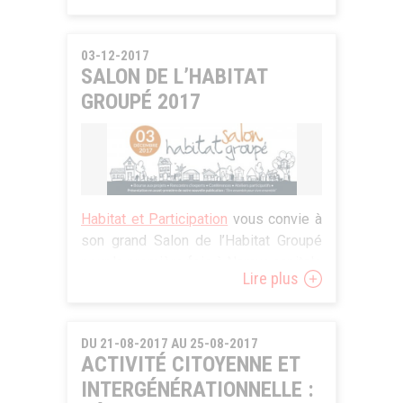
rencontres sur le thème
et Projets (CAP)
,
Patrimoine à
« Intergénération, Habitat et Initiatives
roulettes
et la population bruxelloise.
Solidaires ».
03-12-2017
SALON DE L’HABITAT
Inscription et programme complet
GROUPÉ 2017
disponible
ICI
.
Habitat et Participation
vous convie à
son grand Salon de l’Habitat Groupé
pour la première fois à Namur, capitale
Lire plus
wallone.
3 Conférences :
DU 21-08-2017 AU 25-08-2017
11 H – Conférence sur le montage de
ACTIVITÉ CITOYENNE ET
projets habitat groupé qui
INTERGÉNÉRATIONNELLE :
interagissent avec leur quartier