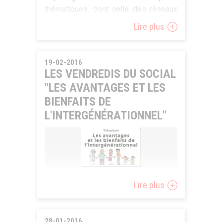
thématiques, dont celle des réseaux
et des solidarités.
Lire plus
Plus d'informations sur le programme
complet ci-joint ou au 068/64 51 55.
19-02-2016
LES VENDREDIS DU SOCIAL
"LES AVANTAGES ET LES
BIENFAITS DE
L'INTERGÉNÉRATIONNEL"
Le Service provincial Social et Santé -
Lire plus
Études et documentation sociales de
la Province du Luxembourg organise
régulièrement des demi-journées
28-01-2016