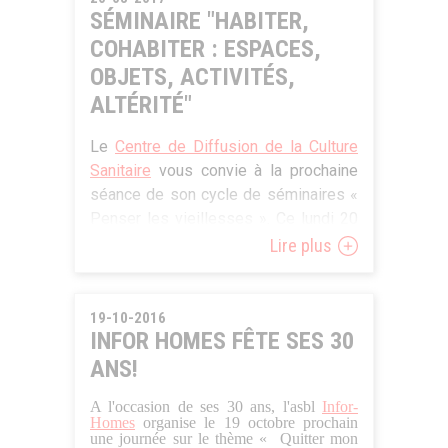
partager nos expériences, et
SÉMINAIRE "HABITER,
d’alimenter la réflexion autour d’outils
COHABITER : ESPACES,
propres à la région bruxelloise.
OBJETS, ACTIVITÉS,
Pour plus de renseignements et
ALTÉRITÉ"
s'inscrire, suivez
ce lien
. Programme
Le
Centre de Diffusion de la Culture
complet
à télécharger ici
.
Sanitaire
vous convie à la prochaine
séance de son cycle de séminaires «
Penser les vieillesses ». Ce lundi 20
mars, Jean Paul Filiod, sociologue à
Lire plus
l’Université de Lyon 1 (ESPE) et
chercheur au Centre Max Weber
(TIPO), y proposera une
19-10-2016
INFOR HOMES FÊTE SES 30
communication intitulée : Habiter,
cohabiter : espaces, objets, activités,
ANS!
altérité.
A l'occasion de ses 30 ans, l'asbl
Infor-
Homes
organise le 19 octobre prochain
L’acte d’habiter, de nature
une journée sur le thème « Quitter mon