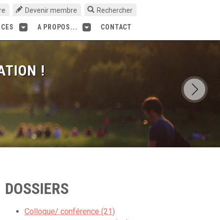
re
Devenir membre
Rechercher
RCES
A PROPOS...
CONTACT
ATION !
DOSSIERS
Colloque/ conférence (21)