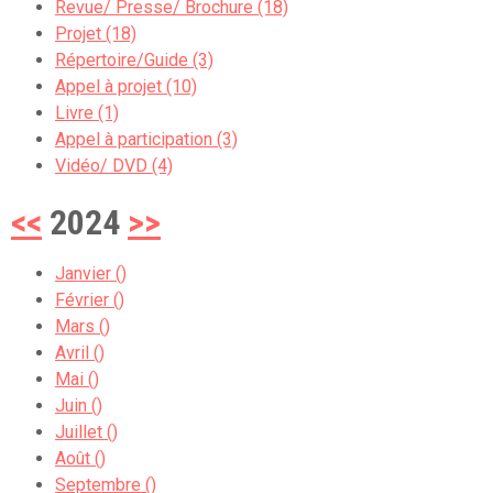
Revue/ Presse/ Brochure (18)
Projet (18)
Répertoire/Guide (3)
Appel à projet (10)
Livre (1)
Appel à participation (3)
Vidéo/ DVD (4)
<<
2024
>>
Janvier ()
Février ()
Mars ()
Avril ()
Mai ()
Juin ()
Juillet ()
Août ()
Septembre ()