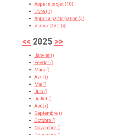
Appel à projet (10)
Livre (1)
Appel à participation (3)
Vidéo/ DVD (4)
<<
2025
>>
Janvier ()
Février ()
Mars ()
Avril ()
Mai ()
Juin ()
Juillet ()
Août ()
Septembre ()
Octobre ()
Novembre ()
Décembre ()