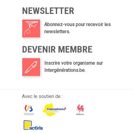
Cités- Jardins,
NEWSLETTER
des bénéficiaires de Vivre chez Soi, David
Leisterh (CPAS),
Abonnez-vous pour recevoir les
Olivier Deleuze (bourgmestre) et des
newsletters.
voisins du projet de la ‘Carte Bavarde’
DEVENIR MEMBRE
Inscrire votre organisme sur
Intergénérations.be.
Avec le soutien de :