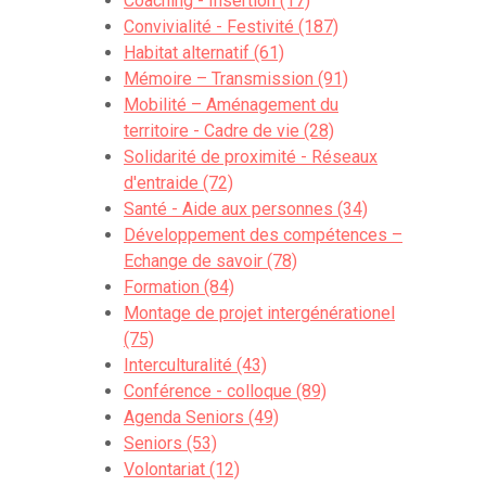
Coaching - Insertion (17)
célèbres cerisiers du Japon.
Convivialité - Festivité (187)
Habitat alternatif (61)
Cherry Radio 1170
Mémoire – Transmission (91)
Pour capter la voix des habitants
Mobilité – Aménagement du
Pour diffuser les bonnes ondes de tous et
territoire - Cadre de vie (28)
toutes
Solidarité de proximité - Réseaux
Pour raconter et partager
d'entraide (72)
Pour poser des questions à haute voix
Santé - Aide aux personnes (34)
Pour s’écouter les uns et les autres
Développement des compétences –
Echange de savoir (78)
Nos premiers podcasts parlent d’
Amour
,
Formation (84)
celle du voisin ou de la voisine, celle de
Montage de projet intergénérationel
notre meilleur.e ami.e, l’amour de la
(75)
solitude, du mariage, bref, ces liens qui
Interculturalité (43)
nous tiennent à cœur.
Conférence - colloque (89)
Agenda Seniors (49)
Interviews réalisées avec les participantes
Seniors (53)
de ‘Moments de femmes’,
Volontariat (12)
les jeunes de la Maison de Quartier des