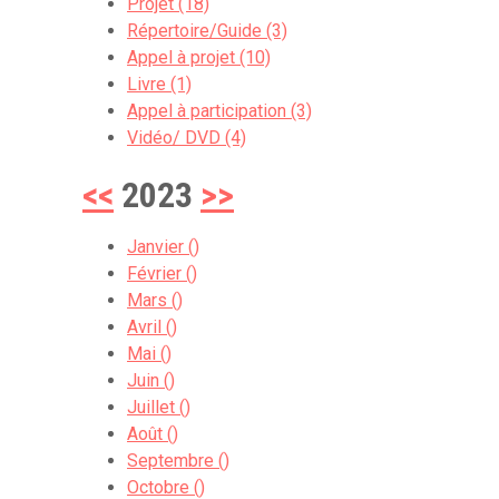
Projet (18)
Répertoire/Guide (3)
Appel à projet (10)
Livre (1)
Appel à participation (3)
Vidéo/ DVD (4)
<<
2023
>>
Janvier ()
Février ()
Mars ()
Avril ()
Mai ()
Juin ()
Juillet ()
Août ()
Septembre ()
Octobre ()