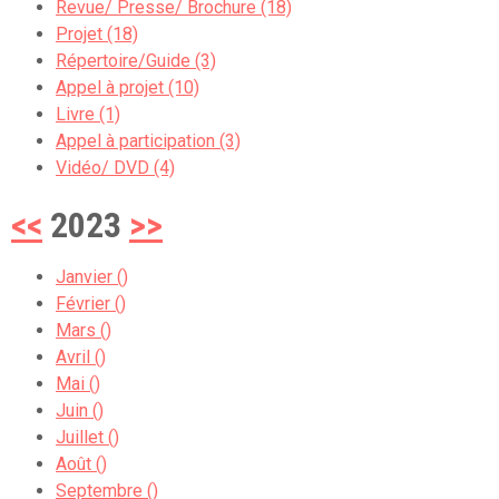
Revue/ Presse/ Brochure (18)
Projet (18)
Répertoire/Guide (3)
Appel à projet (10)
Livre (1)
Appel à participation (3)
Vidéo/ DVD (4)
<<
2023
>>
Janvier ()
Février ()
Mars ()
Avril ()
Mai ()
Juin ()
Juillet ()
Août ()
Septembre ()