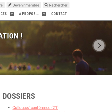
re
Devenir membre
Rechercher
RCES
A PROPOS...
CONTACT
ATION !
DOSSIERS
Colloque/ conférence (21)