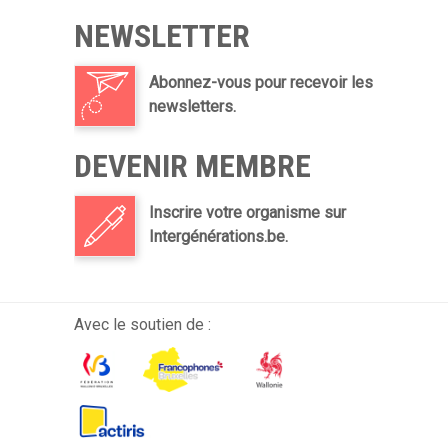
Cités- Jardins,
NEWSLETTER
des bénéficiaires de Vivre chez Soi, David
Leisterh (CPAS),
Abonnez-vous pour recevoir les
Olivier Deleuze (bourgmestre) et des
newsletters.
voisins du projet de la ‘Carte Bavarde’
DEVENIR MEMBRE
Inscrire votre organisme sur
Intergénérations.be.
Avec le soutien de :