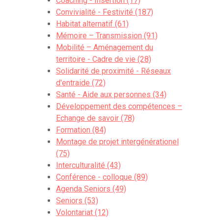
Coaching - Insertion (17)
célèbres cerisiers du Japon.
Convivialité - Festivité (187)
Habitat alternatif (61)
Cherry Radio 1170
Mémoire – Transmission (91)
Pour capter la voix des habitants
Mobilité – Aménagement du
Pour diffuser les bonnes ondes de tous et
territoire - Cadre de vie (28)
toutes
Solidarité de proximité - Réseaux
Pour raconter et partager
d'entraide (72)
Pour poser des questions à haute voix
Santé - Aide aux personnes (34)
Pour s’écouter les uns et les autres
Développement des compétences –
Echange de savoir (78)
Nos premiers podcasts parlent d’
Amour
,
Formation (84)
celle du voisin ou de la voisine, celle de
Montage de projet intergénérationel
notre meilleur.e ami.e, l’amour de la
(75)
solitude, du mariage, bref, ces liens qui
Interculturalité (43)
nous tiennent à cœur.
Conférence - colloque (89)
Agenda Seniors (49)
Interviews réalisées avec les participantes
Seniors (53)
de ‘Moments de femmes’,
Volontariat (12)
les jeunes de la Maison de Quartier des