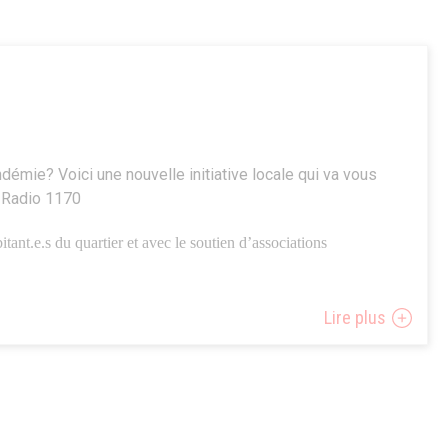
andémie? Voici une nouvelle initiative locale qui va vous
y Radio 1170
itant.e.s du quartier et avec le soutien d’associations
igne réalisés par et pour les habitants. Des émissions publiques
Lire plus
t dans le quartier dés que la situation sanitaire s’améliore.
e, ouverte à tous, dont le nom est en rappel au fruit bien
Japon.