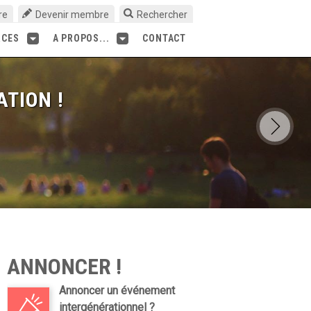
re
Devenir membre
Rechercher
RCES
A PROPOS...
CONTACT
ATION !
ANNONCER !
Annoncer un événement
intergénérationnel ?