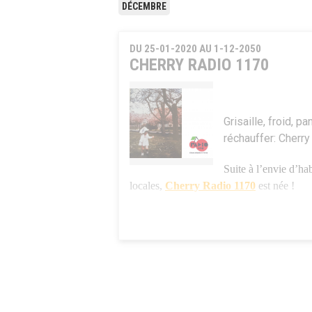
DÉCEMBRE
DU 25-01-2020 AU 1-12-2050
CHERRY RADIO 1170
Grisaille, froid, p
réchauffer: Cherr
Suite à l’envie d’hab
locales,
Cherry Radio 1170
est née !
Ce sont des enregistrements à écouter en l
en directe seront organisées périodiquemen
Cherry Radio 1170, est une radio polyglott
sympathique de nos célèbres cerisiers du 
Cherry Radio 1170