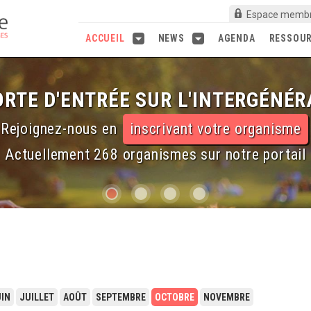
Espace memb
ACCUEIL
NEWS
AGENDA
RESSOU
RTE D'ENTRÉE SUR L'INTERGÉNÉR
Rejoignez-nous en
inscrivant votre organisme
Actuellement 268 organismes sur notre portail
IN
JUILLET
AOÛT
SEPTEMBRE
OCTOBRE
NOVEMBRE