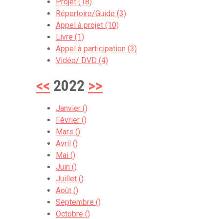
Projet (18)
Répertoire/Guide (3)
Appel à projet (10)
Livre (1)
Appel à participation (3)
Vidéo/ DVD (4)
<<
2022
>>
Janvier ()
Février ()
Mars ()
Avril ()
Mai ()
Juin ()
Juillet ()
Août ()
Septembre ()
Octobre ()