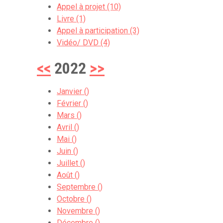
Appel à projet (10)
Livre (1)
Appel à participation (3)
Vidéo/ DVD (4)
<<
2022
>>
Janvier ()
Février ()
Mars ()
Avril ()
Mai ()
Juin ()
Juillet ()
Août ()
Septembre ()
Octobre ()
Novembre ()
Décembre ()