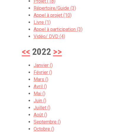
Projet (18)
Répertoire/Guide (3)
Appel à projet (10)
Livre (1)
Appel à participation (3)
Vidéo/ DVD (4)
<<
2022
>>
Janvier ()
Février ()
Mars ()
Avril ()
Mai ()
Juin ()
Juillet ()
Août ()
Septembre ()
Octobre ()