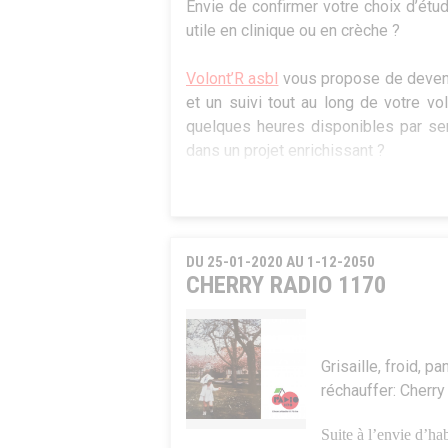
Envie de confirmer votre choix d’étu
utile en clinique ou en crèche ?
Volont’R asbl
vous propose de devenir
et un suivi tout au long de votre v
quelques heures disponibles par se
dans un projet enrichissant ?
Venez nous rencontrer et poser v
préparation au volontariat qui se déroul
DU 25-01-2020 AU 1-12-2050
Infos et inscription : Séverine Galant
CHERRY RADIO 1170
Grisaille, froid, p
réchauffer: Cherr
Suite à l’envie d’hab