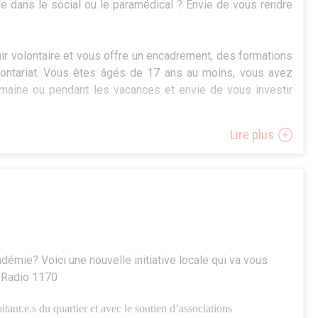
de dans le social ou le paramédical ? Envie de vous rendre
 volontaire et vous offre un encadrement, des formations
olontariat. Vous êtes âgés de 17 ans au moins, vous avez
maine ou pendant les vacances et envie de vous investir
Lire plus
os questions lors de la séance d’informations et de
era le lundi 3 juillet de 11h à 13h à Arlon.
 : 02/219.15.62 –
severine@volontr.be
andémie? Voici une nouvelle initiative locale qui va vous
y Radio 1170
itant.e.s du quartier et avec le soutien d’associations