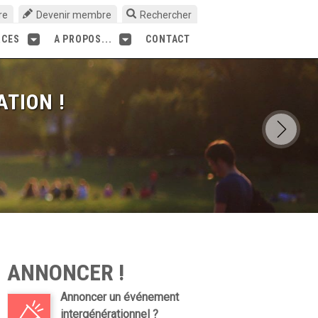
re
Devenir membre
Rechercher
RCES
A PROPOS...
CONTACT
ATION !
ANNONCER !
Annoncer un événement
intergénérationnel ?