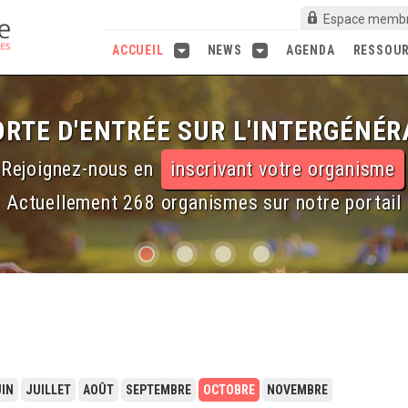
Espace memb
ACCUEIL
NEWS
AGENDA
RESSOU
RTE D'ENTRÉE SUR L'INTERGÉNÉR
Rejoignez-nous en
inscrivant votre organisme
Actuellement 268 organismes sur notre portail
IN
JUILLET
AOÛT
SEPTEMBRE
OCTOBRE
NOVEMBRE