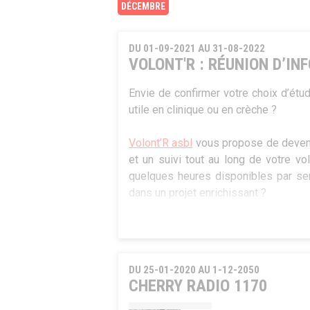
DÉCEMBRE
DU 01-09-2021 AU 31-08-2022
VOLONT'R : RÉUNION D’IN
Envie de confirmer votre choix d’étu
utile en clinique ou en crèche ?
Volont’R asbl
vous propose de devenir
et un suivi tout au long de votre v
quelques heures disponibles par se
dans un projet enrichissant ?
Venez nous rencontrer et poser v
préparation au volontariat qui se déroul
DU 25-01-2020 AU 1-12-2050
Infos et inscription : Séverine Galant
CHERRY RADIO 1170