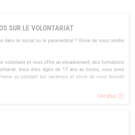
FOS SUR LE VOLONTARIAT
de dans le social ou le paramédical ? Envie de vous rendre
 volontaire et vous offre un encadrement, des formations
olontariat. Vous êtes âgés de 17 ans au moins, vous avez
maine ou pendant les vacances et envie de vous investir
Lire plus
os questions lors de la séance d’informations et de
era le lundi 3 juillet de 11h à 13h à Arlon.
 : 02/219.15.62 –
severine@volontr.be