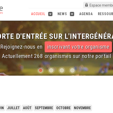
Espace memb
ACCUEIL
NEWS
AGENDA
RESSOU
RTE D'ENTRÉE SUR L'INTERGÉNÉR
Rejoignez-nous en
inscrivant votre organisme
Actuellement 268 organismes sur notre portail
IN
JUILLET
AOÛT
SEPTEMBRE
OCTOBRE
NOVEMBRE