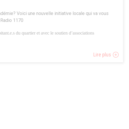
andémie? Voici une nouvelle initiative locale qui va vous
y Radio 1170
itant.e.s du quartier et avec le soutien d’associations
igne réalisés par et pour les habitants. Des émissions publiques
Lire plus
t dans le quartier dés que la situation sanitaire s’améliore.
e, ouverte à tous, dont le nom est en rappel au fruit bien
Japon.
toutes