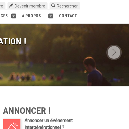
re
Devenir membre
Rechercher
RCES
A PROPOS...
CONTACT
ATION !
ANNONCER !
Annoncer un événement
intergénérationnel ?