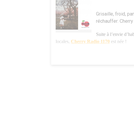
Grisaille, froid, p
réchauffer: Cherr
Suite à l’envie d’hab
locales,
Cherry Radio 1170
est née !
Ce sont des enregistrements à écouter en l
en directe seront organisées périodiquemen
Cherry Radio 1170, est une radio polyglott
sympathique de nos célèbres cerisiers du 
Cherry Radio 1170
Pour capter la voix des habitants
Pour diffuser les bonnes ondes de tous et 
Pour raconter et partager
Pour poser des questions à haute voix
Pour s’écouter les uns et les autres