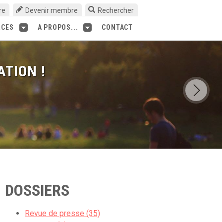
re
Devenir membre
Rechercher
RCES
A PROPOS...
CONTACT
ATION !
DOSSIERS
Revue de presse (35)