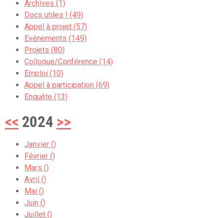
Archives (1)
Docs utiles ! (49)
Appel à projet (57)
Evénements (149)
Projets (80)
Colloque/Conférence (14)
Emploi (10)
Appel à participation (69)
Enquête (13)
<<
2024
>>
Janvier ()
Février ()
Mars ()
Avril ()
Mai ()
Juin ()
Juillet ()