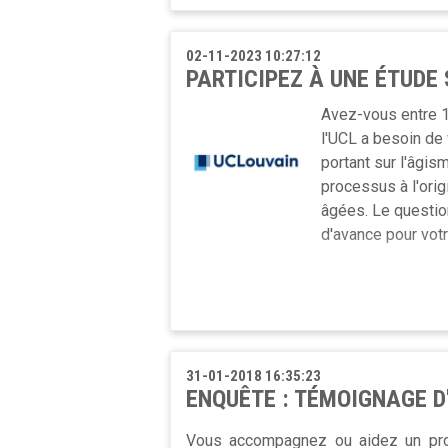
Pour cela, nous souhaitons organiser
seniors qui utilisent les chèques tax
02-11-2023 10:27:12
BRAT et une personne du LUC. Lors de
PARTICIPEZ À UNE ÉTUDE 
personnes qui participent et nous po
Avez-vous entre 1
Le formulaire est disponible en frança
l'UCL a besoin de
portant sur l'âgis
processus à l'orig
âgées. Le questio
d'avance pour votr
31-01-2018 16:35:23
ENQUÊTE : TÉMOIGNAGE D
Vous accompagnez ou aidez un proc