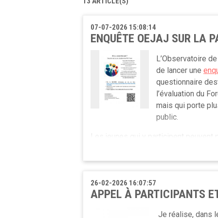
13 ARTICLE(S)
07-07-2026 15:08:14
ENQUÊTE OEJAJ SUR LA P
L’Observatoire de 
de lancer une
enqu
questionnaire dest
l’évaluation du F
mais qui porte plu
public.
Les jeunes qui y participent peuvent 
50 euros.
Tu as entre 16 et 30 ans ? Parfait ! 
apprendre :
26-02-2026 16:07:57
APPEL À PARTICIPANTS E
Qui tu es ; Comment tu participes aux
politique ; Ce que tu connais du Foru
Je réalise, dans 