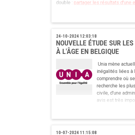
double :
partager les résultats d'une 
bien-être au travail et créer un vérit
débattre et d’échanger autour de la th
Envie de participer ? Rendez-vous le
24-10-2024 12:03:18
d’échange et de rencontres. Durant l’a
NOUVELLE ÉTUDE SUR LES 
par des jeunes membres du Forum et
À L'ÂGE EN BELGIQUE
inscription
. Plus d’infos sont disponi
Unia mène actuell
inégalités liées à 
comprendre où se s
recherche les plus
civile, d'une admin
avis est très impo
seulement quelques minutes et perme
Participer à cette étude...
10-07-2024 11:15:08