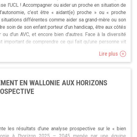
sse l’UCL ! Accompagner ou aider un proche en situation de
’autonomie, c’est être « aidant(e) proche » ou « proche
e situations différentes comme aider sa grand-mère ou son
re soin de son enfant porteur d’un handicap, être aux côtés
r ou d’un AVC, et encore bien d’autres. Face à la diversité
t important de comprendre ce qui fait qu’une personne vit
sitive et riche alors qu’une autre le vit de manière
Lire plus
, ou que ces facettes sont mélangées.
e une étude pour mieux comprendre le vécu des aidants par
ne. Si vous êtes actuellement aidant(e) et que cela vous
SEMENT EN WALLONIE AUX HORIZONS
aider, vous pouvez participer en allant sur ce
lien
.
ROSPECTIVE
assé, vous pouvez également participer avec le
lien suivant
.
 de
pierre.gerain@uclouvain.be
.
te les résultats d’une analyse prospective sur le « bien
allonie à l’horizon 2025 – 2045 menée par une équipe