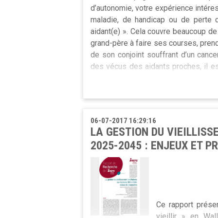
d’autonomie, votre expérience intére
maladie, de handicap ou de perte d
aidant(e) ». Cela couvre beaucoup d
grand-père à faire ses courses, prend
de son conjoint souffrant d’un cance
des vécus des aidants proches, il es
cet accompagnement de manière po
totalement différente voire négative
Pour cela, une équipe de l’UCL lanc
06-07-2017 16:29:16
le biais d’un questionnaire en lig
LA GESTION DU VIEILLIS
intéresse de le compléter et de nous 
2025-2045 : ENJEUX ET P
Si vous avez été aidant(e) dans le p
Informations complémentaire auprès
Ce rapport présen
vieillir » en W