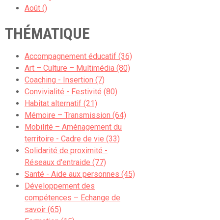
Août ()
THÉMATIQUE
Accompagnement éducatif (36)
Art – Culture – Multimédia (80)
Coaching - Insertion (7)
Convivialité - Festivité (80)
Habitat alternatif (21)
Mémoire – Transmission (64)
Mobilité – Aménagement du
territoire - Cadre de vie (33)
Solidarité de proximité -
Réseaux d'entraide (77)
Santé - Aide aux personnes (45)
Développement des
compétences – Echange de
savoir (65)