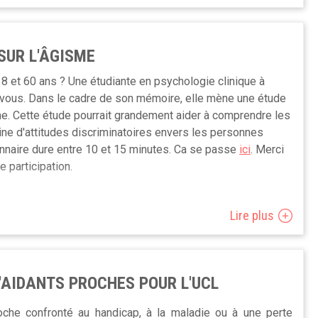
 une interview de groupe, avec une dizaine de personnes
i. L’interview de groupe sera animée par une personne du
 cette rencontre, nous allons écouter l’expérience des
SUR L'ÂGISME
serons des questions.
8 et 60 ans ? Une étudiante en psychologie clinique à
is et en néerlandais.
 vous. Dans le cadre de son mémoire, elle mène une étude
me. Cette étude pourrait grandement aider à comprendre les
ine d'attitudes discriminatoires envers les personnes
nnaire dure entre 10 et 15 minutes. Ca se passe
ici
. Merci
e participation.
Lire plus
'AIDANTS PROCHES POUR L'UCL
he confronté au handicap, à la maladie ou à une perte