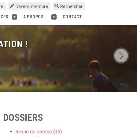
re
Devenir membre
Rechercher
RCES
A PROPOS...
CONTACT
ATION !
DOSSIERS
Revue de presse (35)