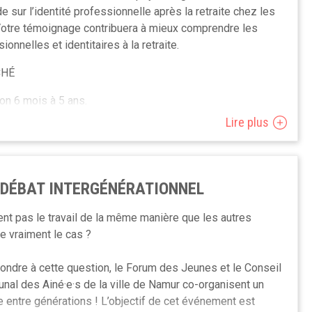
 sur l’identité professionnelle après la retraite chez les
 Votre témoignage contribuera à mieux comprendre les
ionnelles et identitaires à la retraite.
CHÉ
on 6 mois à 5 ans.
Lire plus
ON ?
: DÉBAT INTERGÉNÉRATIONNEL
e.
ent pas le travail de la même manière que les autres
e vraiment le cas ?
des fins académiques.
8@gmail.com 0485 18 59 20
pondre à cette question, le Forum des Jeunes et le Conseil
nal des Ainé·e·s de la ville de Namur co-organisent un
entre générations ! L’objectif de cet événement est