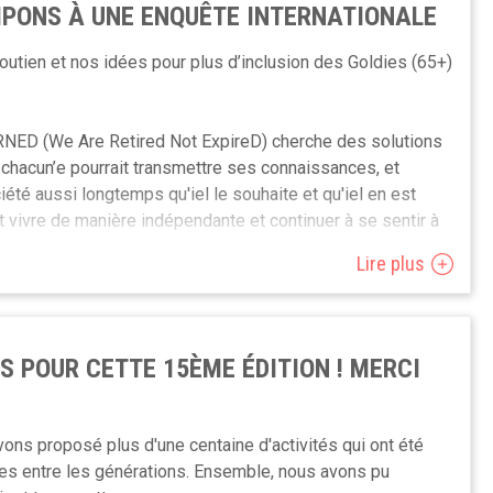
CIPONS À UNE ENQUÊTE INTERNATIONALE
outien et nos idées pour plus d’inclusion des Goldies (65+)
NED (We Are Retired Not ExpireD) cherche des solutions
chacun’e pourrait transmettre ses connaissances, et
ciété aussi longtemps qu'iel le souhaite et qu'iel en est
 vivre de manière indépendante et continuer à se sentir à
Lire plus
ur mieux comprendre les freins et difficultés que vous
, mais aussi vos motivations et préférences vis-à-vis de
S POUR CETTE 15ÈME ÉDITION ! MERCI
 disponible en français et est totalement anonyme. 10
ourir. N'hésitez pas à le partager autour de vous et sur les
ons proposé plus d'une centaine d'activités qui ont été
 réponses, plus cette enquête sera représentative de vos
res entre les générations. Ensemble, nous avons pu