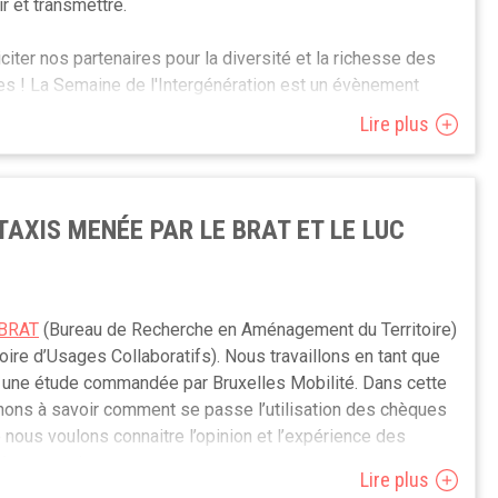
r et transmettre.
//forms.gle/JP1mb9ta7QnRJBL3A
citer nos partenaires pour la diversité et la richesse des
es ! La Semaine de l'Intergénération est un évènement
gées dans la solidarité entre les âges et nous sommes
Lire plus
plus en plus de partenaires.
dition et votre avis compte ! Vous avez été partenaire de
e questionnaire en ligne avant le 3 juin.
AXIS MENÉE PAR LE BRAT ET LE LUC
ition 2025 et éventuellement inscrire l'une de vos activités
BRAT
(Bureau de Recherche en Aménagement du Territoire)
xées du 23 au 29 avril 2025.
ire d’Usages Collaboratifs). Nous travaillons en tant que
une étude commandée par Bruxelles Mobilité. Dans cette
hons à savoir comment se passe l’utilisation des chèques
e nous voulons connaitre l’opinion et l’expérience des
hèques taxi.
Lire plus