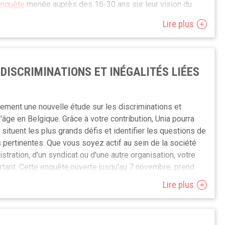
enquête
menée auprès des 16-30 ans sur leur vision du
able espace de dialogue entre les générations afin de
Lire plus
ématique du travail.
 samedi 17 mai de 14 à 17h à Namur pour une après-midi
près-midi, plusieurs ateliers participatifs seront co-animé
DISCRIMINATIONS ET INÉGALITÉS LIÉES
 des membres du CCCA. L’événement est gratuit mais
sur
bles
par ici
.
ement une nouvelle étude sur les discriminations et
l'âge en Belgique. Grâce à votre contribution, Unia pourra
ituent les plus grands défis et identifier les questions de
 pertinentes. Que vous soyez actif au sein de la société
istration, d'un syndicat ou d'une autre organisation, votre
rtant. Cette enquête,ouverte jusqu'au 7 novembre, prend
ttra à Unia d'adapter son approche à vos besoins.
Lire plus