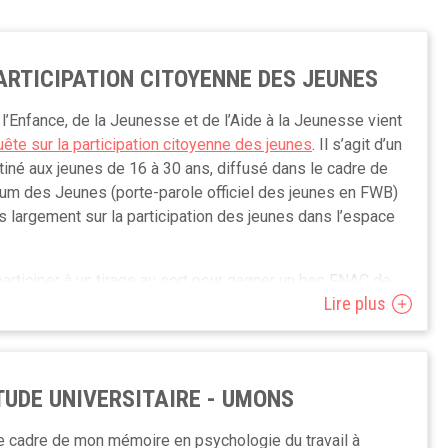
ARTICIPATION CITOYENNE DES JEUNES
l’Enfance, de la Jeunesse et de l’Aide à la Jeunesse vient
ête sur la participation citoyenne des jeunes
. Il s’agit d’un
iné aux jeunes de 16 à 30 ans, diffusé dans le cadre de
orum des Jeunes (porte-parole officiel des jeunes en FWB)
s largement sur la participation des jeunes dans l’espace
participer à un tirage au sort pour gagner un bon FNAC de
Lire plus
L’OEJAJ aimerait te poser quelques questions pour
TUDE UNIVERSITAIRE - UMONS
 sondages ; Comment tu vois ta participation à la vie
m des Jeunes ; Les éventuelles discriminations que tu
le cadre de mon mémoire en psychologie du travail à