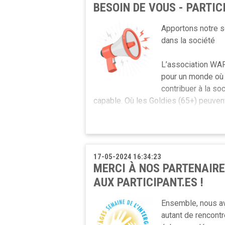
BESOIN DE VOUS - PARTI
Apportons notre s
dans la société
L’association WAR
pour un monde où 
contribuer à la so
capable. Où les Goldies (65+) peuvent
la fois utiles et reconnus.
Votre #participation est précieuse po
rencontrez à être des actifs reconnus
17-05-2024 16:34:23
l'activité au sens large!
MERCI À NOS PARTENAIRE
AUX PARTICIPANT.ES !
Un questionnaire destiné aux 60+ est
minutes sont nécessaires pour le parc
Ensemble, nous av
réseaux sociaux : plus nous avons de
autant de rencont
envies et besoins!