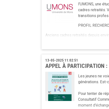
subis.
l’UMONS, une étude
cadres retraités.
transitions profess
N’hésite pas à participer !
PROFIL RECHER
Lien vers le questionnaire ici.
Anciens cadres retraités depuis envir
EN QUOI CONSISTE LA PARTICIPATI
Entretien individuel de 45 à 60 min.
13-05-2025 11:02:51
En présentiel ou à distance.
APPEL À PARTICIPATION 
Participation anonyme et confidentiell
Les jeunes ne voi
générations. Est-c
Données strictement anonymisées à 
CONTACT : Blenda Krasniqi Blendak
Pour tenter de ré
Consultatif Commu
moment d'échange 