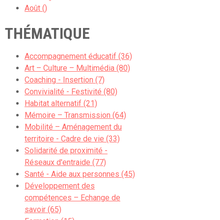
Août ()
THÉMATIQUE
Accompagnement éducatif (36)
Art – Culture – Multimédia (80)
Coaching - Insertion (7)
Convivialité - Festivité (80)
Habitat alternatif (21)
Mémoire – Transmission (64)
Mobilité – Aménagement du
territoire - Cadre de vie (33)
Solidarité de proximité -
Réseaux d'entraide (77)
Santé - Aide aux personnes (45)
Développement des
compétences – Echange de
savoir (65)