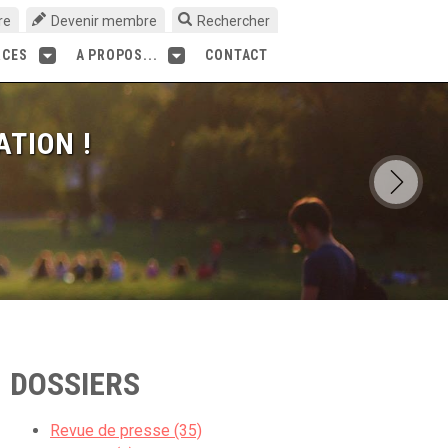
re
Devenir membre
Rechercher
RCES
A PROPOS...
CONTACT
ATION !
DOSSIERS
Revue de presse (35)