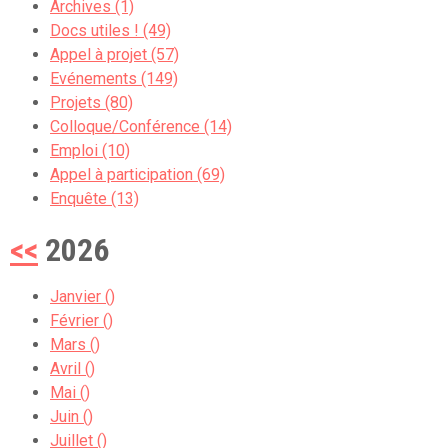
Archives (1)
Docs utiles ! (49)
Appel à projet (57)
Evénements (149)
Projets (80)
Colloque/Conférence (14)
Emploi (10)
Appel à participation (69)
Enquête (13)
<<
2026
Janvier ()
Février ()
Mars ()
Avril ()
Mai ()
Juin ()
Juillet ()