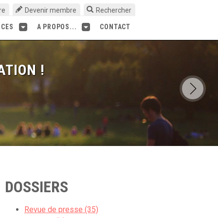
re
Devenir membre
Rechercher
RCES
A PROPOS...
CONTACT
ATION !
DOSSIERS
Revue de presse (35)