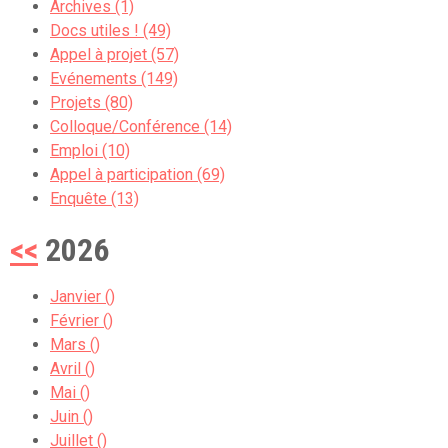
Archives (1)
Docs utiles ! (49)
Appel à projet (57)
Evénements (149)
Projets (80)
Colloque/Conférence (14)
Emploi (10)
Appel à participation (69)
Enquête (13)
<<
2026
Janvier ()
Février ()
Mars ()
Avril ()
Mai ()
Juin ()
Juillet ()