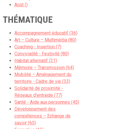
Août ()
THÉMATIQUE
Accompagnement éducatif (36)
Art – Culture – Multimédia (80)
Coaching - Insertion (7)
Convivialité - Festivité (80)
Habitat alternatif (21)
Mémoire – Transmission (64)
Mobilité – Aménagement du
territoire - Cadre de vie (33)
Solidarité de proximité -
Réseaux d'entraide (77)
Santé - Aide aux personnes (45)
Développement des
compétences – Echange de
savoir (65)